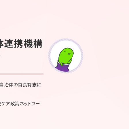
体連携機構
l
礎自治体の首長有志に
地域ケア政策ネットワー